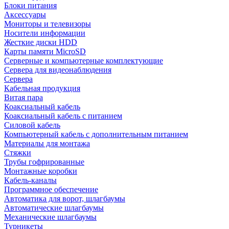
Блоки питания
Аксессуары
Мониторы и телевизоры
Носители информации
Жесткие диски HDD
Карты памяти MicroSD
Серверные и компьютерные комплектующие
Сервера для видеонаблюдения
Сервера
Кабельная продукция
Витая пара
Коаксиальный кабель
Коаксиальный кабель с питанием
Силовой кабель
Компьютерный кабель с дополнительным питанием
Материалы для монтажа
Стяжки
Трубы гофрированные
Монтажные коробки
Кабель-каналы
Программное обеспечение
Автоматика для ворот, шлагбаумы
Автоматические шлагбаумы
Механические шлагбаумы
Турникеты